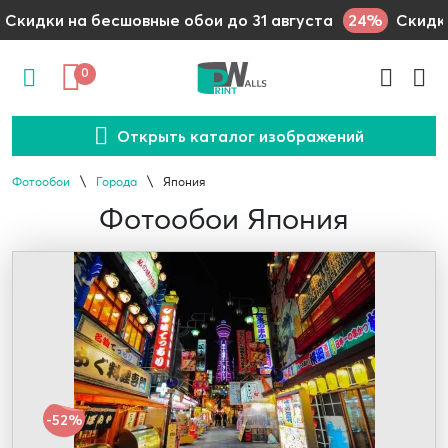
24%
Скидки на бесшовные обои до 31 августа
Скидки
0
Открыть каталог изображений
Фотообои
Города
Япония
Фотообои Япония
-52%