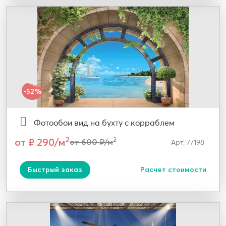
-52%
Фотообои вид на бухту с корраблем
2
от ₽ 290/м
2
от 600 ₽/м
Арт: 77198
Быстрый заказ
Расчет стоимости