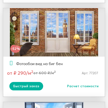
-52%
Фотообои вид на биг бен
2
от ₽ 290/м
2
от 600 ₽/м
Арт: 77207
Быстрый заказ
Расчет стоимости