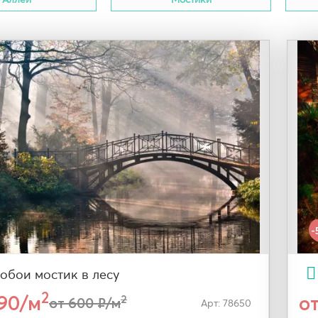
-
обои мостик в лесу
2
290/м
о
2
от 600 ₽/м
Арт: 78650