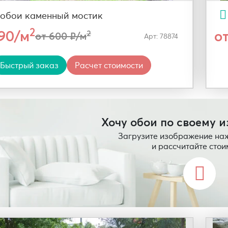
обои каменный мостик
2
290/м
о
2
от 600 ₽/м
Арт: 78874
Быстрый заказ
Расчет стоимости
Хочу обои по своему 
Загрузите изображение на
и рассчитайте стои