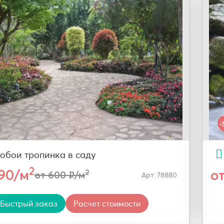
-
обои тропинка в саду
2
290/м
о
2
от 600 ₽/м
Арт: 78880
Быстрый заказ
Расчет стоимости