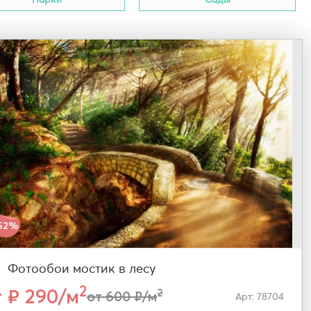
52%
Фотообои мостик в лесу
2
т ₽ 290/м
2
от 600 ₽/м
Арт: 78704