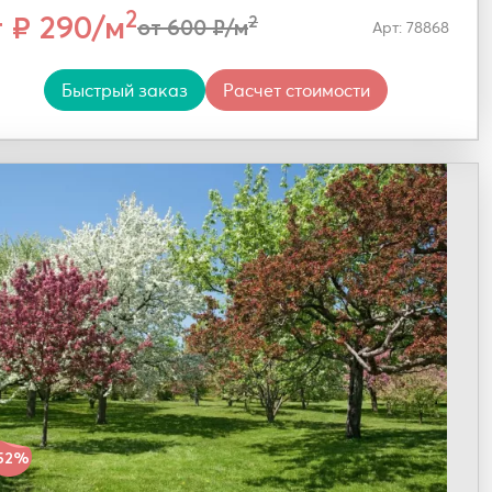
2
т ₽ 290/м
2
от 600 ₽/м
Арт: 78868
Быстрый заказ
Расчет стоимости
52%