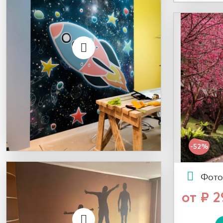
-52%
Фото
от ₽ 