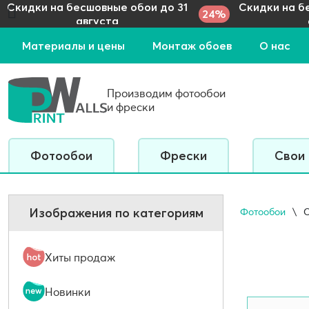
Скидки на бесшовные обои до 31
Скидки на б
24%
августа
Материалы и цены
Монтаж обоев
О нас
Производим фотообои
и фрески
Фотообои
Фрески
Свои
Изображения по категориям
Фотообои
С
Хиты продаж
Новинки