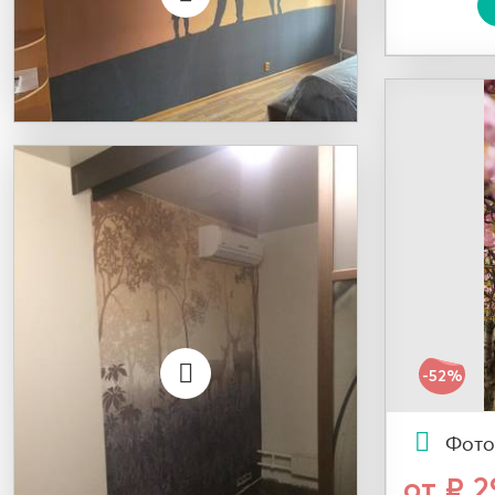
-52%
Фото
от ₽ 