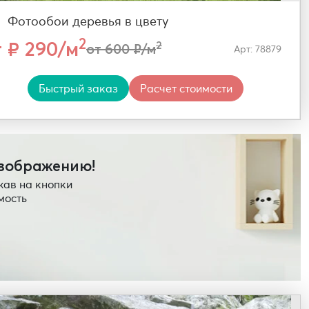
Фотообои деревья в цвету
2
т ₽ 290/м
2
от 600 ₽/м
Арт: 78879
Быстрый заказ
Расчет стоимости
изображению!
жав на кнопки
мость