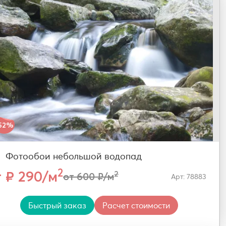
52%
Фотообои небольшой водопад
2
т ₽ 290/м
2
от 600 ₽/м
Арт: 78883
Быстрый заказ
Расчет стоимости