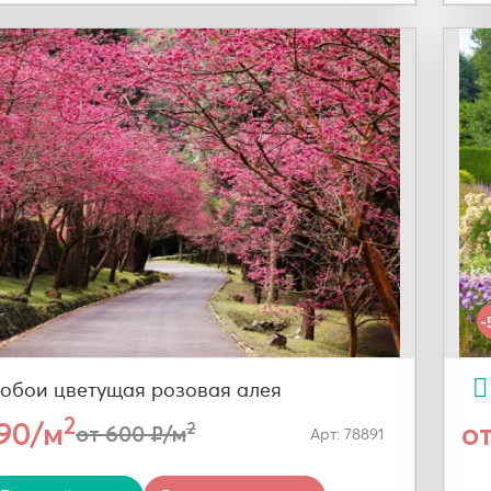
-
обои цветущая розовая алея
2
290/м
о
2
от 600 ₽/м
Арт: 78891