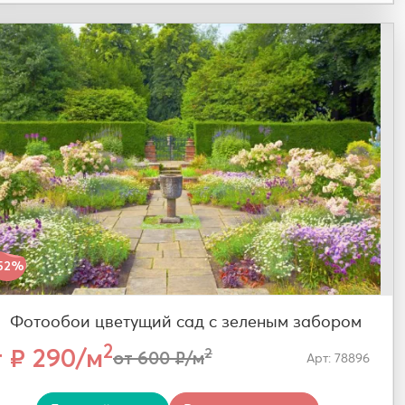
52%
Фотообои цветущий сад с зеленым забором
2
т ₽ 290/м
2
от 600 ₽/м
Арт: 78896