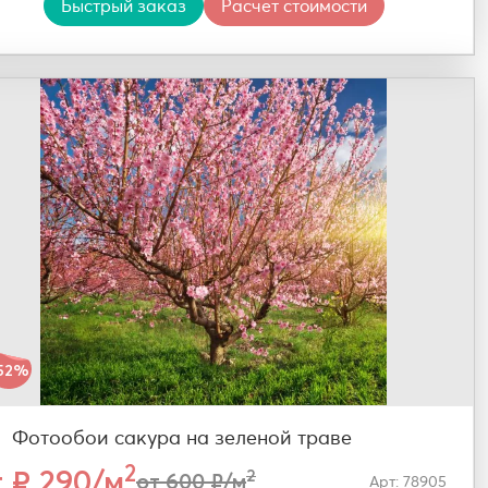
Быстрый заказ
Расчет стоимости
52%
Фотообои сакура на зеленой траве
2
т ₽ 290/м
2
от 600 ₽/м
Арт: 78905