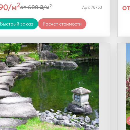
2
290/м
о
2
от 600 ₽/м
Арт: 78753
Быстрый заказ
Расчет стоимости
-