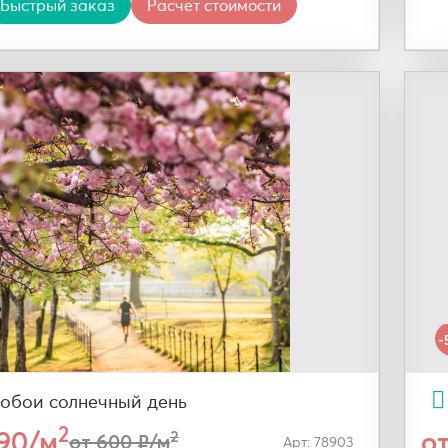
Быстрый заказ
Расчет стоимости
-
обои солнечный день
2
290/м
о
2
от 600 ₽/м
Арт: 78903