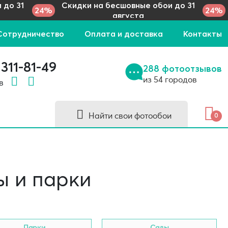
 до 31
Скидки на бесшовные обои до 31
24%
24%
августа
Сотрудничество
Оплата и доставка
Контакты
 311-81-49
288 фотоотзывов
из 54 городов
 в
Найти свои фотообои
0
 и парки
Парки
Сады