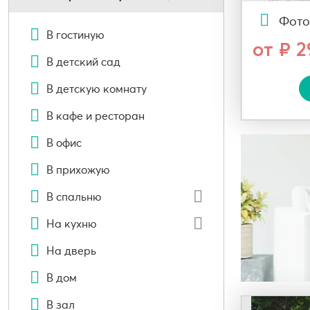
Фото
В гостиную
от ₽ 
В детский сад
В детскую комнату
В кафе и ресторан
В офис
В прихожую
В спальню
На кухню
На дверь
В дом
В зал