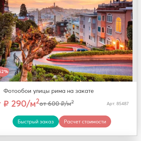
52%
Фотообои улицы рима на закате
2
т ₽ 290/м
2
от 600 ₽/м
Арт: 85487
Быстрый заказ
Расчет стоимости