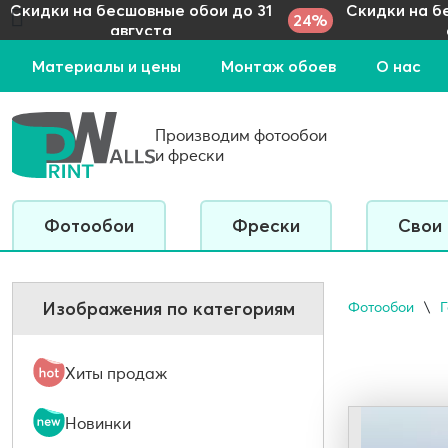
Скидки на бесшовные обои до 31
Скидки на б
24%
августа
Материалы и цены
Монтаж обоев
О нас
Производим фотообои
и фрески
Фотообои
Фрески
Свои
Изображения по категориям
Фотообои
Хиты продаж
Новинки