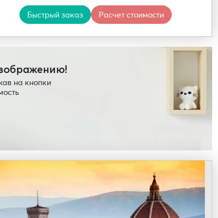
Быстрый заказ
Расчет стоимости
изображению!
жав на кнопки
мость