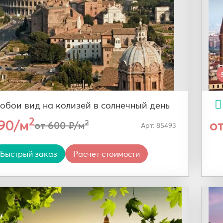
-
обои вид на колизей в солнечный день
2
290/м
о
2
от 600 ₽/м
Арт: 85493
Быстрый заказ
Расчет стоимости