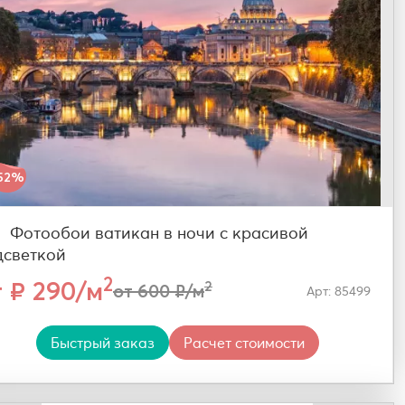
52%
Фотообои ватикан в ночи с красивой
дсветкой
2
т ₽ 290/м
2
от 600 ₽/м
Арт: 85499
Быстрый заказ
Расчет стоимости