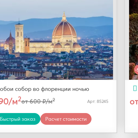
-
обои собор во флоренции ночью
2
290/м
о
2
от 600 ₽/м
Арт: 85245
Быстрый заказ
Расчет стоимости