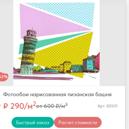
52%
Фотообои нарисованная пизанская башня
2
т ₽ 290/м
2
от 600 ₽/м
Арт: 85501
Быстрый заказ
Расчет стоимости