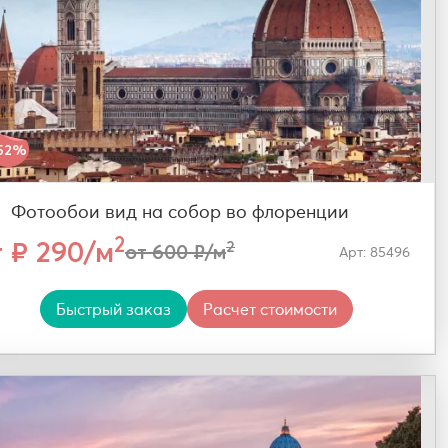
52%
Фотообои вид на собор во флоренции
2
т ₽ 290/м
2
от 600 ₽/м
Арт: 85496
Быстрый заказ
Расчет стоимости