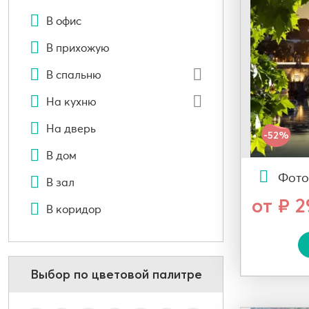
В офис
В прихожую
В спальню
На кухню
На дверь
-52%
В дом
Фото
В зал
от ₽ 
В коридор
Выбор по цветовой палитре