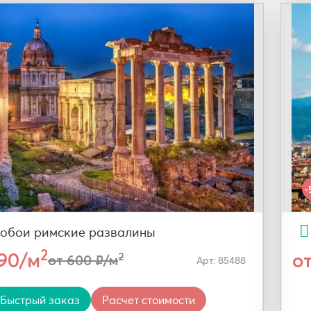
-
обои римские развалины
2
290/м
о
2
от 600 ₽/м
Арт: 85488
Быстрый заказ
Расчет стоимости