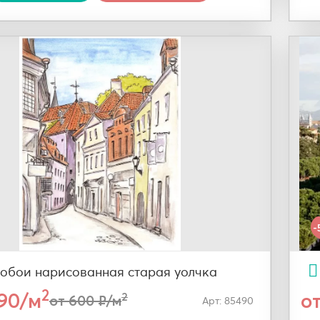
-
обои нарисованная старая уолчка
2
290/м
о
2
от 600 ₽/м
Арт: 85490