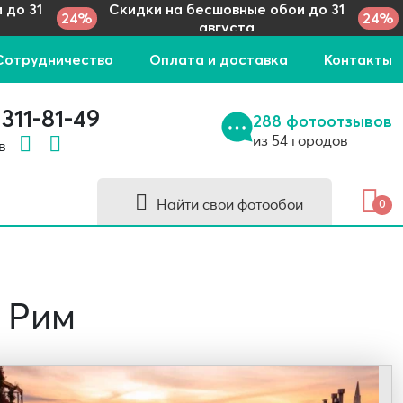
 до 31
Скидки на бесшовные обои до 31
24%
24%
августа
Сотрудничество
Оплата и доставка
Контакты
 311-81-49
288 фотоотзывов
из 54 городов
 в
Найти свои фотообои
0
 Рим