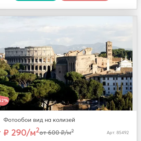
52%
Фотообои вид на колизей
2
т ₽ 290/м
2
от 600 ₽/м
Арт: 85492