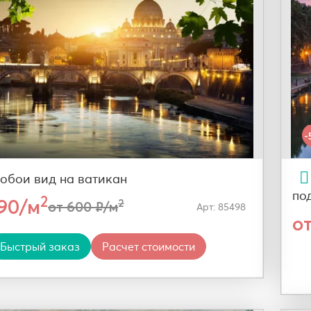
-
обои вид на ватикан
по
2
290/м
2
от 600 ₽/м
Арт: 85498
о
Быстрый заказ
Расчет стоимости