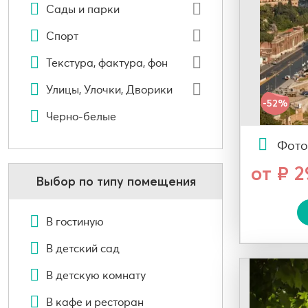
Сады и парки
Спорт
Текстура, фактура, фон
Улицы, Улочки, Дворики
-52%
Черно-белые
Фото
от ₽ 
Выбор по типу помещения
В гостиную
В детский сад
В детскую комнату
В кафе и ресторан