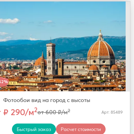
52%
Фотообои вид на город с высоты
2
т ₽ 290/м
2
от 600 ₽/м
Арт: 85489
Быстрый заказ
Расчет стоимости