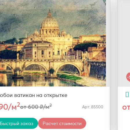
-
обои ватикан на открытке
2
290/м
о
2
от 600 ₽/м
Арт: 85500
Быстрый заказ
Расчет стоимости