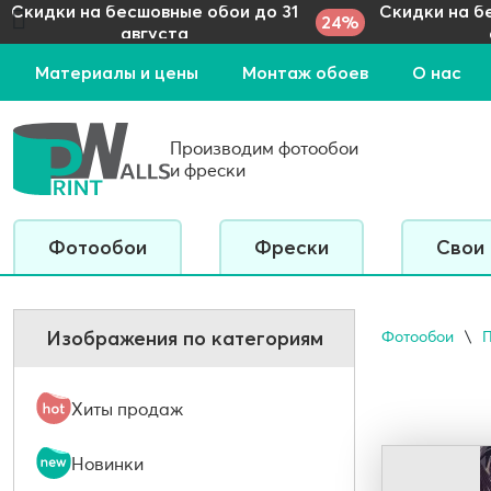
Скидки на бесшовные обои до 31
Скидки на б
24%
августа
Материалы и цены
Монтаж обоев
О нас
Производим фотообои
и фрески
Фотообои
Фрески
Свои
Изображения по категориям
Фотообои
Хиты продаж
Новинки