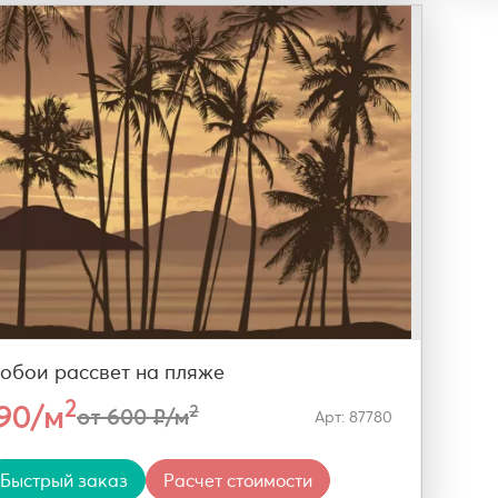
обои рассвет на пляже
2
290/м
2
от 600 ₽/м
Арт: 87780
Быстрый заказ
Расчет стоимости