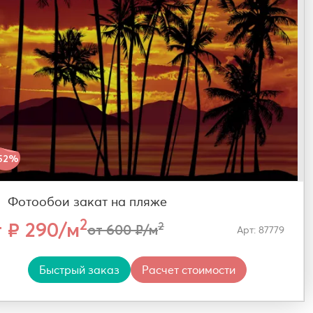
52%
Фотообои закат на пляже
2
т ₽ 290/м
2
от 600 ₽/м
Арт: 87779
Быстрый заказ
Расчет стоимости