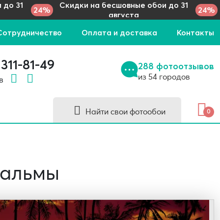
 до 31
Скидки на бесшовные обои до 31
24%
24%
августа
Сотрудничество
Оплата и доставка
Контакты
 311-81-49
288 фотоотзывов
из 54 городов
 в
Найти свои фотообои
0
Пальмы