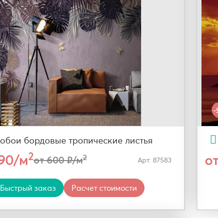
-
обои бордовые тропические листья
2
290/м
о
2
от 600 ₽/м
Арт: 87583
Быстрый заказ
Расчет стоимости