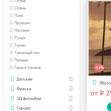
Огонь
Осень
Поля
Прованс
Пустыни
Роща
Туман
Туманный лес
Пальмы
Горы в тумане
-52%
Детские
Фото
Фрески
от ₽ 
3Д фотообои
Города