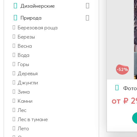
Дизайнерские
Природа
Березовая роща
Березы
Весна
Вода
Горы
-52%
Деревья
Джунгли
Фото
Зима
от ₽ 
Камни
Лес
Лес в тумане
Лето