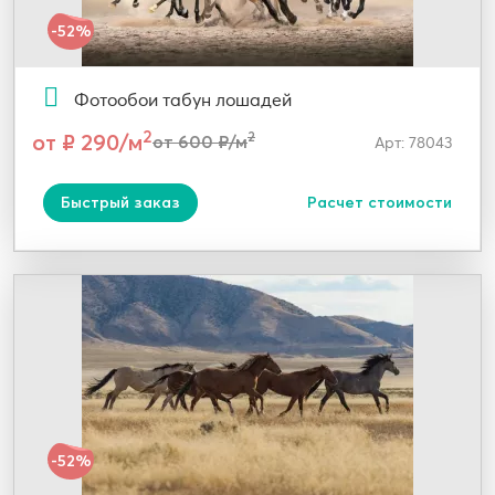
-52%
Фотообои табун лошадей
2
от ₽ 290/м
2
от 600 ₽/м
Арт: 78043
Быстрый заказ
Расчет стоимости
-52%