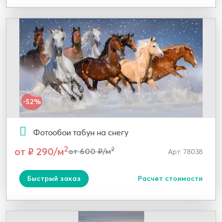
-52%
Фотообои табун на снегу
2
от ₽ 290/м
2
от 600 ₽/м
Арт: 78038
Быстрый заказ
Расчет стоимости