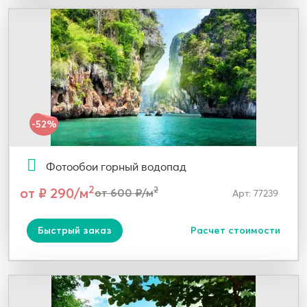
-52%
Фотообои горный водопад
2
от ₽ 290/м
2
от 600 ₽/м
Арт: 77239
Быстрый заказ
Расчет стоимости