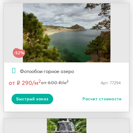
-52%
Фотообои горное озеро
2
от ₽ 290/м
2
от 600 ₽/м
Арт: 77294
Быстрый заказ
Расчет стоимости