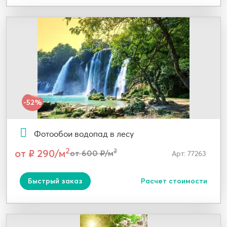
-52%
Фотообои водопад в лесу
2
от ₽ 290/м
2
от 600 ₽/м
Арт: 77263
Быстрый заказ
Расчет стоимости