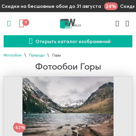
24%
Скидки на бесшовные обои до 31 августа
Скидки
0
Открыть каталог изображений
Фотообои
Природа
Горы
Фотообои Горы
-52%