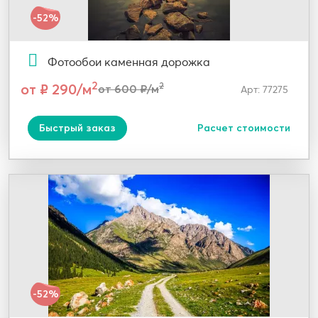
-52%
Фотообои каменная дорожка
2
от ₽ 290/м
2
от 600 ₽/м
Арт: 77275
Быстрый заказ
Расчет стоимости
-52%