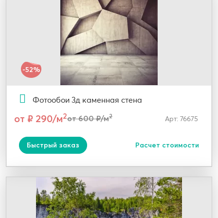
-52%
Фотообои 3д каменная стена
2
от ₽ 290/м
2
от 600 ₽/м
Арт: 76675
Быстрый заказ
Расчет стоимости