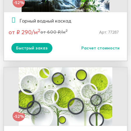
-52%
Горный водный каскад
2
от ₽ 290/м
2
от 600 ₽/м
Арт: 77287
Быстрый заказ
Расчет стоимости
-52%