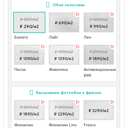
Обои полосами:
₽ 600/м2
₽ 1490/м2
₽ 690/м2
₽ 990/м2
₽ 290/м2
Бумага
Лайт
Лен
₽ 1490/м2
₽ 1490/м2
₽ 2190/м2
₽ 1090/м2
₽ 1390/м2
₽ 1890/м2
Песок
Живопись
Антивандальные
КМ1
Бесшовные фотообои и фрески:
₽ 2490/м2
₽ 2490/м2
₽ 3290/м2
₽ 1890/м2
₽ 2290/м2
Флизелин
Флизелин Lino
Fresco