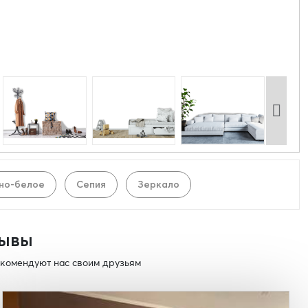
но-белое
Сепия
Зеркало
ывы
комендуют нас своим друзьям