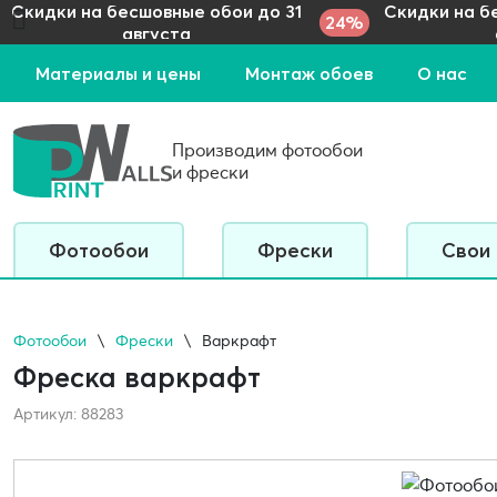
Скидки на бесшовные обои до 31
Скидки на б
24%
августа
Материалы и цены
Монтаж обоев
О нас
Производим фотообои
и фрески
Фотообои
Фрески
Свои
Фотообои
Фрески
Варкрафт
Фреска варкрафт
Артикул: 88283