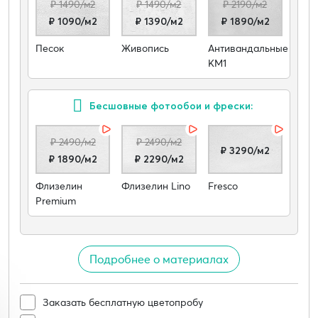
₽ 1490/м2
₽ 1490/м2
₽ 2190/м2
₽ 1090/м2
₽ 1390/м2
₽ 1890/м2
Песок
Живопись
Антивандальные
КМ1
Бесшовные фотообои и фрески:
₽ 2490/м2
₽ 2490/м2
₽ 3290/м2
₽ 1890/м2
₽ 2290/м2
Флизелин
Флизелин Lino
Fresco
Premium
Подробнее о материалах
Заказать бесплатную цветопробу