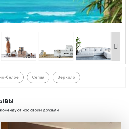
но-белое
Сепия
Зеркало
ывы
комендуют нас своим друзьям