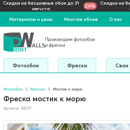
Скидки на бесшовные обои до 31
Скидки на б
24%
августа
Материалы и цены
Монтаж обоев
О нас
Производим фотообои
и фрески
Фотообои
Фрески
Свои
Фотообои
Фрески
Мостик к морю
Фреска мостик к морю
Артикул: 88717