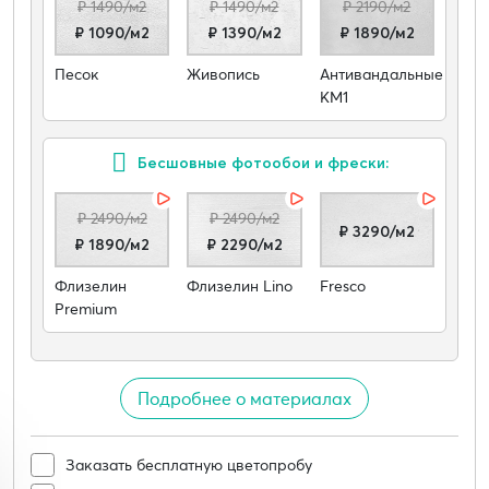
₽ 1490/м2
₽ 1490/м2
₽ 2190/м2
₽ 1090/м2
₽ 1390/м2
₽ 1890/м2
Песок
Живопись
Антивандальные
КМ1
Бесшовные фотообои и фрески:
₽ 2490/м2
₽ 2490/м2
₽ 3290/м2
₽ 1890/м2
₽ 2290/м2
Флизелин
Флизелин Lino
Fresco
Premium
Подробнее о материалах
Заказать бесплатную цветопробу