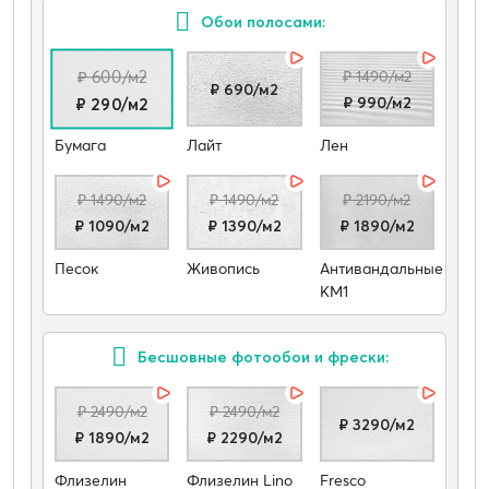
Обои полосами:
₽ 600/м2
₽ 1490/м2
₽ 690/м2
₽ 990/м2
₽ 290/м2
Бумага
Лайт
Лен
₽ 1490/м2
₽ 1490/м2
₽ 2190/м2
₽ 1090/м2
₽ 1390/м2
₽ 1890/м2
Песок
Живопись
Антивандальные
КМ1
Бесшовные фотообои и фрески:
₽ 2490/м2
₽ 2490/м2
₽ 3290/м2
₽ 1890/м2
₽ 2290/м2
Флизелин
Флизелин Lino
Fresco