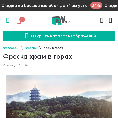
24%
Скидки на бесшовные обои до 31 августа
Скидки
0
Открыть каталог изображений
Фотообои
Фрески
Храм в горах
Фреска храм в горах
Артикул: 90328