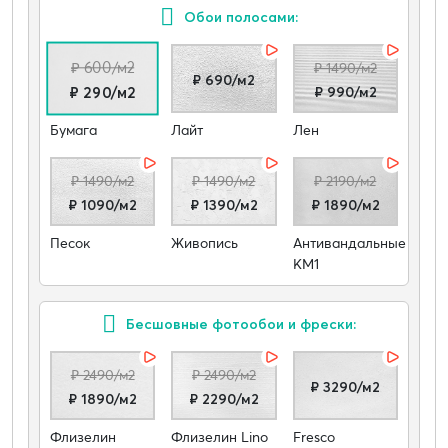
Обои полосами:
₽ 600/м2
₽ 1490/м2
₽ 690/м2
₽ 990/м2
₽ 290/м2
Бумага
Лайт
Лен
₽ 1490/м2
₽ 1490/м2
₽ 2190/м2
₽ 1090/м2
₽ 1390/м2
₽ 1890/м2
Песок
Живопись
Антивандальные
КМ1
Бесшовные фотообои и фрески:
₽ 2490/м2
₽ 2490/м2
₽ 3290/м2
₽ 1890/м2
₽ 2290/м2
Флизелин
Флизелин Lino
Fresco