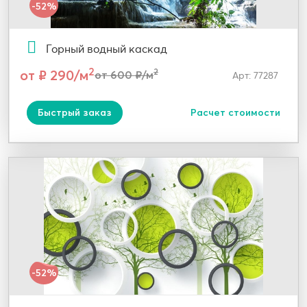
-52%
Горный водный каскад
2
от ₽ 290/м
2
от 600 ₽/м
Арт: 77287
Быстрый заказ
Расчет стоимости
-52%