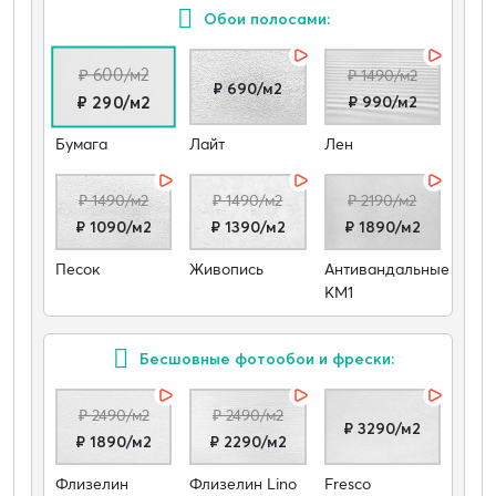
Обои полосами:
₽ 600/м2
₽ 1490/м2
₽ 690/м2
₽ 990/м2
₽ 290/м2
Бумага
Лайт
Лен
₽ 1490/м2
₽ 1490/м2
₽ 2190/м2
₽ 1090/м2
₽ 1390/м2
₽ 1890/м2
Песок
Живопись
Антивандальные
КМ1
Бесшовные фотообои и фрески:
₽ 2490/м2
₽ 2490/м2
₽ 3290/м2
₽ 1890/м2
₽ 2290/м2
Флизелин
Флизелин Lino
Fresco