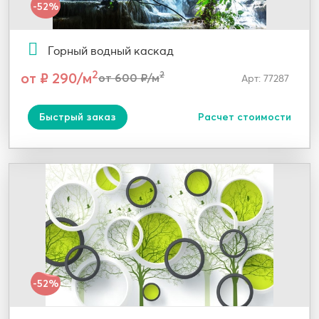
-52%
Горный водный каскад
2
от ₽ 290/м
2
от 600 ₽/м
Арт: 77287
Быстрый заказ
Расчет стоимости
-52%