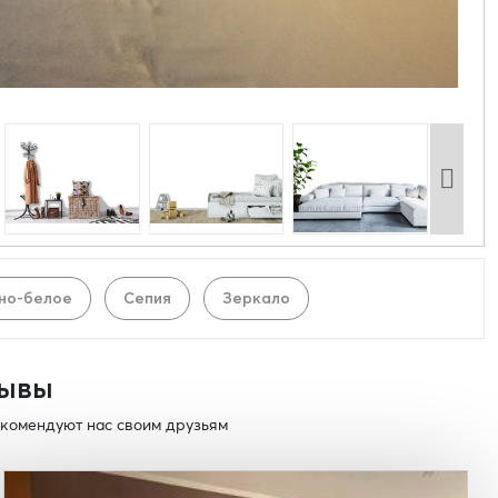
но-белое
Сепия
Зеркало
ывы
комендуют нас своим друзьям