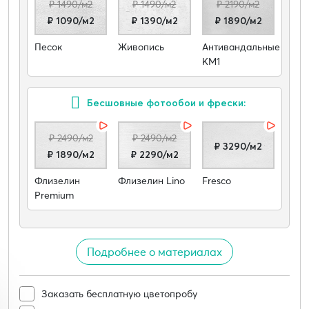
₽ 1490/м2
₽ 1490/м2
₽ 2190/м2
₽ 1090/м2
₽ 1390/м2
₽ 1890/м2
Песок
Живопись
Антивандальные
КМ1
Бесшовные фотообои и фрески:
₽ 2490/м2
₽ 2490/м2
₽ 3290/м2
₽ 1890/м2
₽ 2290/м2
Флизелин
Флизелин Lino
Fresco
Premium
Подробнее о материалах
Заказать бесплатную цветопробу