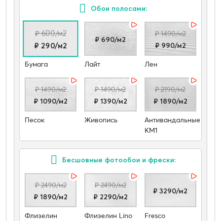
Обои полосами:
₽ 600/м2
₽ 1490/м2
₽ 690/м2
₽ 990/м2
₽ 290/м2
Бумага
Лайт
Лен
₽ 1490/м2
₽ 1490/м2
₽ 2190/м2
₽ 1090/м2
₽ 1390/м2
₽ 1890/м2
Песок
Живопись
Антивандальные
КМ1
Бесшовные фотообои и фрески:
₽ 2490/м2
₽ 2490/м2
₽ 3290/м2
₽ 1890/м2
₽ 2290/м2
Флизелин
Флизелин Lino
Fresco