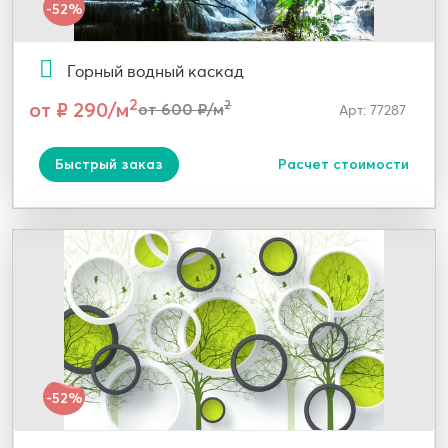
-52%
Горный водный каскад
2
от ₽ 290/м
2
от 600 ₽/м
Арт: 77287
Быстрый заказ
Расчет стоимости
-52%