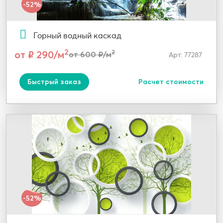
-52%
Горный водный каскад
2
от ₽ 290/м
2
от 600 ₽/м
Арт: 77287
Быстрый заказ
Расчет стоимости
-52%