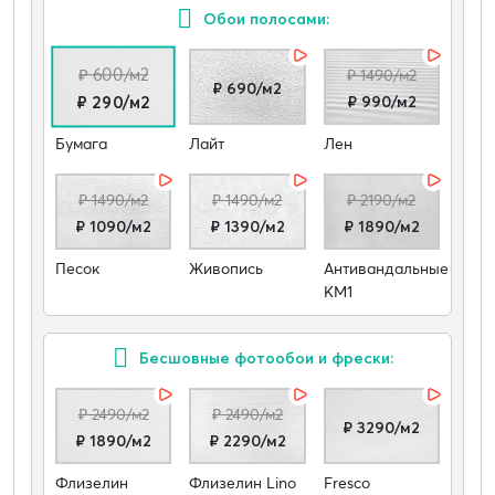
Обои полосами:
₽ 600/м2
₽ 1490/м2
₽ 690/м2
₽ 990/м2
₽ 290/м2
Бумага
Лайт
Лен
₽ 1490/м2
₽ 1490/м2
₽ 2190/м2
₽ 1090/м2
₽ 1390/м2
₽ 1890/м2
Песок
Живопись
Антивандальные
КМ1
Бесшовные фотообои и фрески:
₽ 2490/м2
₽ 2490/м2
₽ 3290/м2
₽ 1890/м2
₽ 2290/м2
Флизелин
Флизелин Lino
Fresco