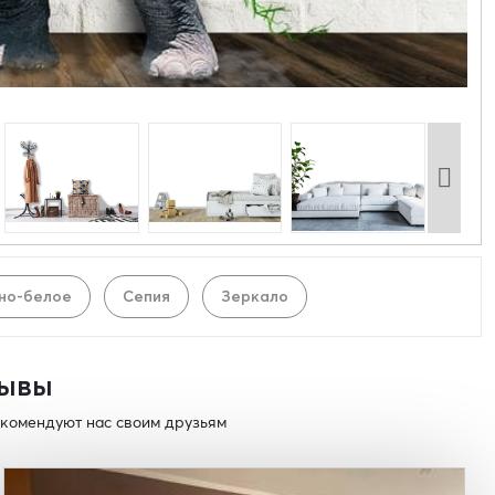
но-белое
Сепия
Зеркало
ывы
комендуют нас своим друзьям