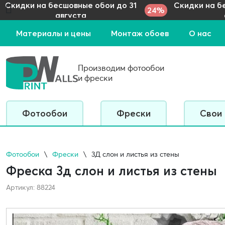
Скидки на бесшовные обои до 31
Скидки на б
24%
августа
Материалы и цены
Монтаж обоев
О нас
Производим фотообои
и фрески
Фотообои
Фрески
Свои
Фотообои
Фрески
3Д слон и листья из стены
Фреска 3д слон и листья из стены
Артикул: 88224