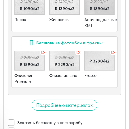
₽ 1490/м2
₽ 1490/м2
₽ 2190/м2
₽ 1090/м2
₽ 1390/м2
₽ 1890/м2
Песок
Живопись
Антивандальные
КМ1
Бесшовные фотообои и фрески:
₽ 2490/м2
₽ 2490/м2
₽ 3290/м2
₽ 1890/м2
₽ 2290/м2
Флизелин
Флизелин Lino
Fresco
Premium
Подробнее о материалах
Заказать бесплатную цветопробу