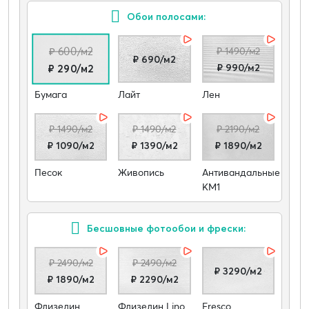
Обои полосами:
₽ 600/м2
₽ 1490/м2
₽ 690/м2
₽ 990/м2
₽ 290/м2
Бумага
Лайт
Лен
₽ 1490/м2
₽ 1490/м2
₽ 2190/м2
₽ 1090/м2
₽ 1390/м2
₽ 1890/м2
Песок
Живопись
Антивандальные
КМ1
Бесшовные фотообои и фрески:
₽ 2490/м2
₽ 2490/м2
₽ 3290/м2
₽ 1890/м2
₽ 2290/м2
Флизелин
Флизелин Lino
Fresco