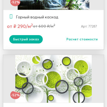
-52%
Горный водный каскад
2
от ₽ 290/м
2
от 600 ₽/м
Арт: 77287
Быстрый заказ
Расчет стоимости
-52%