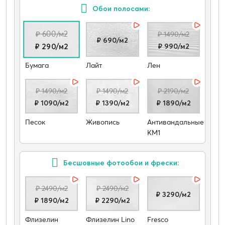
Обои полосами:
₽ 600/м2
₽ 1490/м2
₽ 690/м2
₽ 990/м2
₽ 290/м2
Бумага
Лайт
Лен
₽ 1490/м2
₽ 1490/м2
₽ 2190/м2
₽ 1090/м2
₽ 1390/м2
₽ 1890/м2
Песок
Живопись
Антивандальные
КМ1
Бесшовные фотообои и фрески:
₽ 2490/м2
₽ 2490/м2
₽ 3290/м2
₽ 1890/м2
₽ 2290/м2
Флизелин
Флизелин Lino
Fresco