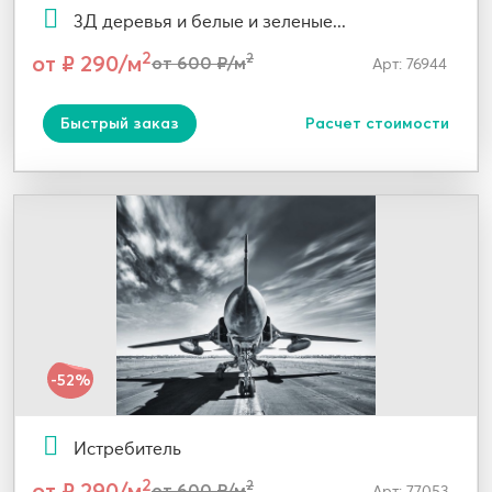
3Д деревья и белые и зеленые...
2
от ₽ 290/м
2
от 600 ₽/м
Арт: 76944
Быстрый заказ
Расчет стоимости
-52%
Истребитель
2
от ₽ 290/м
2
от 600 ₽/м
Арт: 77053