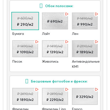
Обои полосами:
₽ 600/м2
₽ 1490/м2
₽ 690/м2
₽ 990/м2
₽ 290/м2
Бумага
Лайт
Лен
₽ 1490/м2
₽ 1490/м2
₽ 2190/м2
₽ 1090/м2
₽ 1390/м2
₽ 1890/м2
Песок
Живопись
Антивандальные
КМ1
Бесшовные фотообои и фрески:
₽ 2490/м2
₽ 2490/м2
₽ 3290/м2
₽ 1890/м2
₽ 2290/м2
Флизелин
Флизелин Lino
Fresco