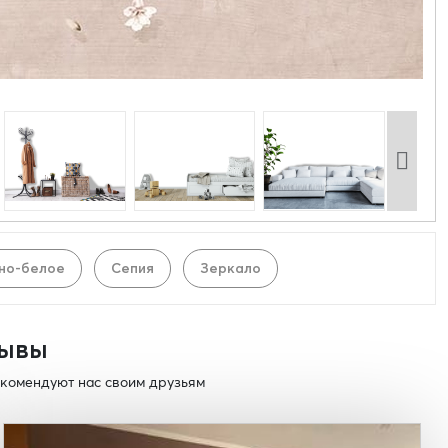
но-белое
Сепия
Зеркало
ывы
комендуют нас своим друзьям