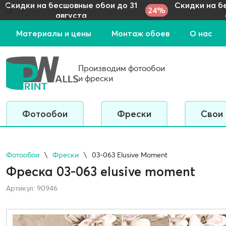
Скидки на бесшовные обои до 31
Скидки на б
24%
августа
Материалы и цены
Монтаж обоев
О нас
Производим фотообои
и фрески
Фотообои
Фрески
Свои
Фотообои
Фрески
03-063 Elusive Moment
Фреска 03-063 elusive moment
Артикул: 90946