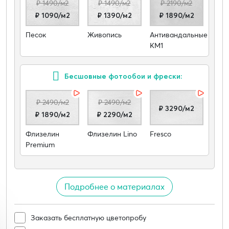
₽ 1490/м2
₽ 1490/м2
₽ 2190/м2
₽ 1090/м2
₽ 1390/м2
₽ 1890/м2
Песок
Живопись
Антивандальные
КМ1
Бесшовные фотообои и фрески:
₽ 2490/м2
₽ 2490/м2
₽ 3290/м2
₽ 1890/м2
₽ 2290/м2
Флизелин
Флизелин Lino
Fresco
Premium
Подробнее о материалах
Заказать бесплатную цветопробу