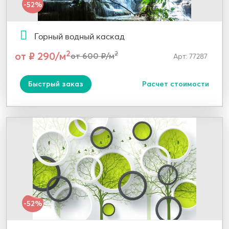
-52%
Горный водный каскад
2
от ₽ 290/м
2
от 600 ₽/м
Арт: 77287
Быстрый заказ
Расчет стоимости
-52%