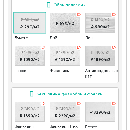
Обои полосами:
₽ 600/м2
₽ 1490/м2
₽ 690/м2
₽ 990/м2
₽ 290/м2
Бумага
Лайт
Лен
₽ 1490/м2
₽ 1490/м2
₽ 2190/м2
₽ 1090/м2
₽ 1390/м2
₽ 1890/м2
Песок
Живопись
Антивандальные
КМ1
Бесшовные фотообои и фрески:
₽ 2490/м2
₽ 2490/м2
₽ 3290/м2
₽ 1890/м2
₽ 2290/м2
Флизелин
Флизелин Lino
Fresco