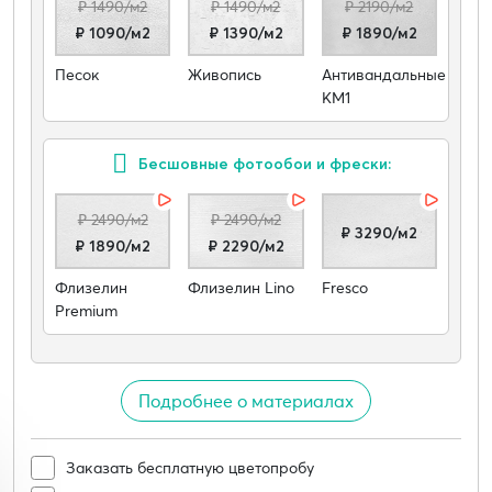
₽ 1490/м2
₽ 1490/м2
₽ 2190/м2
₽ 1090/м2
₽ 1390/м2
₽ 1890/м2
Песок
Живопись
Антивандальные
КМ1
Бесшовные фотообои и фрески:
₽ 2490/м2
₽ 2490/м2
₽ 3290/м2
₽ 1890/м2
₽ 2290/м2
Флизелин
Флизелин Lino
Fresco
Premium
Подробнее о материалах
Заказать бесплатную цветопробу