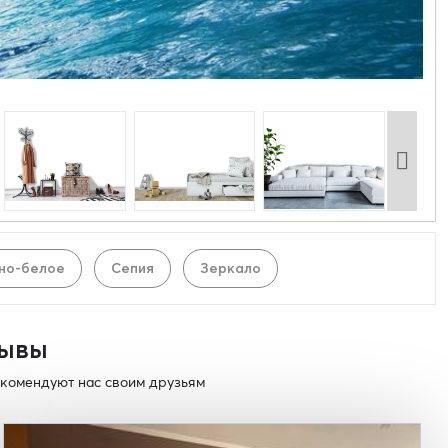
но-белое
Сепия
Зеркало
ывы
комендуют нас своим друзьям