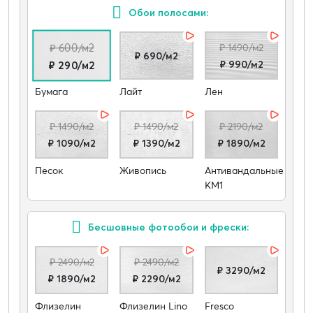
Обои полосами:
₽ 600/м2
₽ 1490/м2
₽ 690/м2
₽ 990/м2
₽ 290/м2
Бумага
Лайт
Лен
₽ 1490/м2
₽ 1490/м2
₽ 2190/м2
₽ 1090/м2
₽ 1390/м2
₽ 1890/м2
Песок
Живопись
Антивандальные
КМ1
Бесшовные фотообои и фрески:
₽ 2490/м2
₽ 2490/м2
₽ 3290/м2
₽ 1890/м2
₽ 2290/м2
Флизелин
Флизелин Lino
Fresco