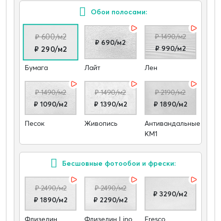
Обои полосами:
₽ 600/м2
₽ 1490/м2
₽ 690/м2
₽ 990/м2
₽ 290/м2
Бумага
Лайт
Лен
₽ 1490/м2
₽ 1490/м2
₽ 2190/м2
₽ 1090/м2
₽ 1390/м2
₽ 1890/м2
Песок
Живопись
Антивандальные
КМ1
Бесшовные фотообои и фрески:
₽ 2490/м2
₽ 2490/м2
₽ 3290/м2
₽ 1890/м2
₽ 2290/м2
Флизелин
Флизелин Lino
Fresco