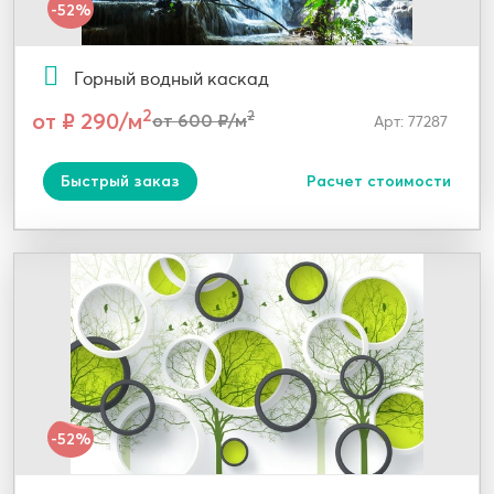
-52%
Горный водный каскад
2
от ₽ 290/м
2
от 600 ₽/м
Арт: 77287
Быстрый заказ
Расчет стоимости
-52%