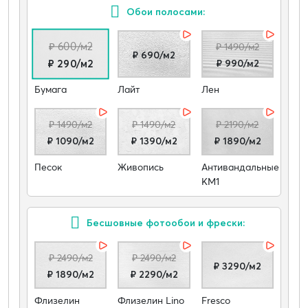
Обои полосами:
₽ 600/м2
₽ 1490/м2
₽ 690/м2
₽ 990/м2
₽ 290/м2
Бумага
Лайт
Лен
₽ 1490/м2
₽ 1490/м2
₽ 2190/м2
₽ 1090/м2
₽ 1390/м2
₽ 1890/м2
Песок
Живопись
Антивандальные
КМ1
Бесшовные фотообои и фрески:
₽ 2490/м2
₽ 2490/м2
₽ 3290/м2
₽ 1890/м2
₽ 2290/м2
Флизелин
Флизелин Lino
Fresco