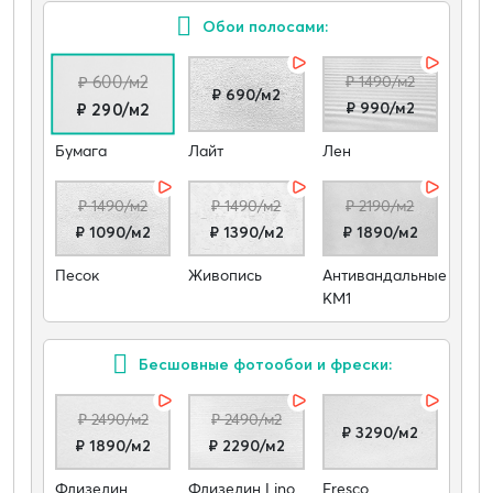
Обои полосами:
₽ 600/м2
₽ 1490/м2
₽ 690/м2
₽ 990/м2
₽ 290/м2
Бумага
Лайт
Лен
₽ 1490/м2
₽ 1490/м2
₽ 2190/м2
₽ 1090/м2
₽ 1390/м2
₽ 1890/м2
Песок
Живопись
Антивандальные
КМ1
Бесшовные фотообои и фрески:
₽ 2490/м2
₽ 2490/м2
₽ 3290/м2
₽ 1890/м2
₽ 2290/м2
Флизелин
Флизелин Lino
Fresco