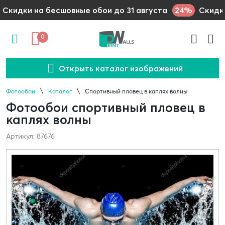
24%
Скидки на бесшовные обои до 31 августа
Скидки
0
Открыть каталог изображений
Фотообои
Каталог
Спортивный пловец в каплях волны
Фотообои спортивный пловец в
каплях волны
Артикул: 87676