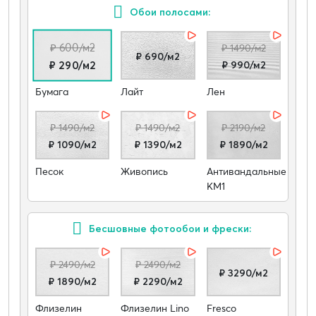
Обои полосами:
₽ 600/м2
₽ 1490/м2
₽ 690/м2
₽ 990/м2
₽ 290/м2
Бумага
Лайт
Лен
₽ 1490/м2
₽ 1490/м2
₽ 2190/м2
₽ 1090/м2
₽ 1390/м2
₽ 1890/м2
Песок
Живопись
Антивандальные
КМ1
Бесшовные фотообои и фрески:
₽ 2490/м2
₽ 2490/м2
₽ 3290/м2
₽ 1890/м2
₽ 2290/м2
Флизелин
Флизелин Lino
Fresco