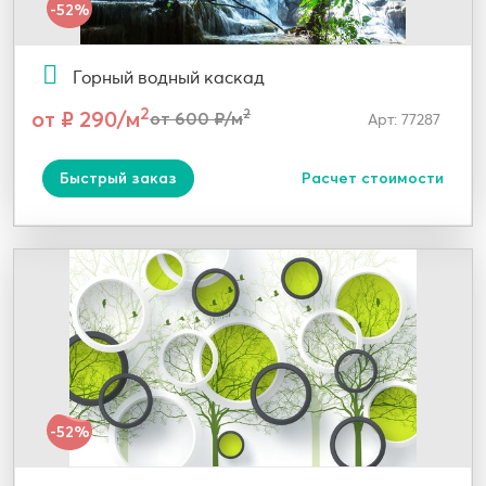
-52%
Горный водный каскад
2
от ₽ 290/м
2
от 600 ₽/м
Арт: 77287
Быстрый заказ
Расчет стоимости
-52%