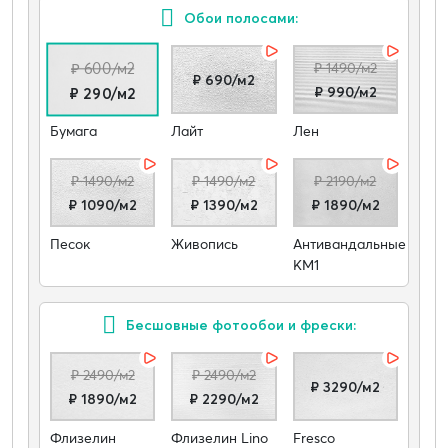
Обои полосами:
₽ 600/м2
₽ 1490/м2
₽ 690/м2
₽ 990/м2
₽ 290/м2
Бумага
Лайт
Лен
₽ 1490/м2
₽ 1490/м2
₽ 2190/м2
₽ 1090/м2
₽ 1390/м2
₽ 1890/м2
Песок
Живопись
Антивандальные
КМ1
Бесшовные фотообои и фрески:
₽ 2490/м2
₽ 2490/м2
₽ 3290/м2
₽ 1890/м2
₽ 2290/м2
Флизелин
Флизелин Lino
Fresco