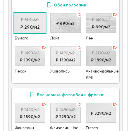
Обои полосами:
₽ 600/м2
₽ 1490/м2
₽ 690/м2
₽ 990/м2
₽ 290/м2
Бумага
Лайт
Лен
₽ 1490/м2
₽ 1490/м2
₽ 2190/м2
₽ 1090/м2
₽ 1390/м2
₽ 1890/м2
Песок
Живопись
Антивандальные
КМ1
Бесшовные фотообои и фрески:
₽ 2490/м2
₽ 2490/м2
₽ 3290/м2
₽ 1890/м2
₽ 2290/м2
Флизелин
Флизелин Lino
Fresco