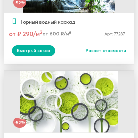
-52%
Горный водный каскад
2
от ₽ 290/м
2
от 600 ₽/м
Арт: 77287
Быстрый заказ
Расчет стоимости
-52%