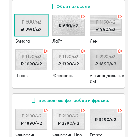
Обои полосами:
₽ 600/м2
₽ 1490/м2
₽ 690/м2
₽ 990/м2
₽ 290/м2
Бумага
Лайт
Лен
₽ 1490/м2
₽ 1490/м2
₽ 2190/м2
₽ 1090/м2
₽ 1390/м2
₽ 1890/м2
Песок
Живопись
Антивандальные
КМ1
Бесшовные фотообои и фрески:
₽ 2490/м2
₽ 2490/м2
₽ 3290/м2
₽ 1890/м2
₽ 2290/м2
Флизелин
Флизелин Lino
Fresco