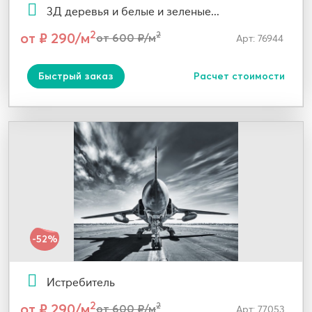
3Д деревья и белые и зеленые...
2
от ₽ 290/м
2
от 600 ₽/м
Арт: 76944
Быстрый заказ
Расчет стоимости
-52%
Истребитель
2
от ₽ 290/м
2
от 600 ₽/м
Арт: 77053