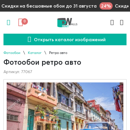
24%
Скидки на бесшовные обои до 31 августа
Скидки
0
Открыть каталог изображений
Фотообои
Каталог
Ретро авто
Фотообои ретро авто
Артикул: 77067