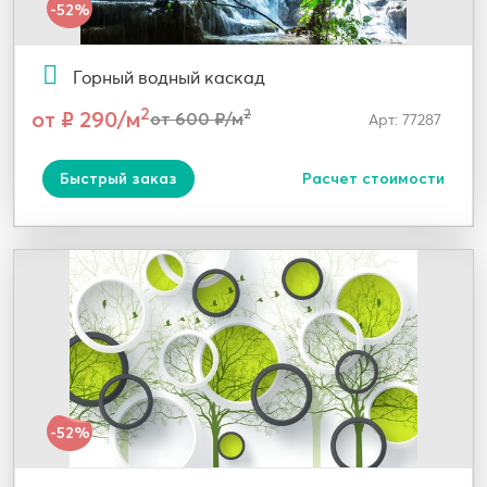
-52%
Горный водный каскад
2
от ₽ 290/м
2
от 600 ₽/м
Арт: 77287
Быстрый заказ
Расчет стоимости
-52%