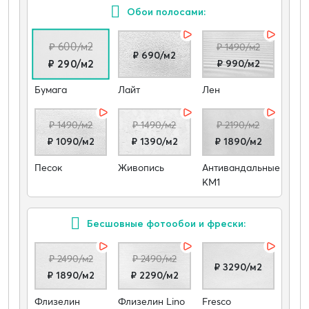
Обои полосами:
₽ 600/м2
₽ 1490/м2
₽ 690/м2
₽ 990/м2
₽ 290/м2
Бумага
Лайт
Лен
₽ 1490/м2
₽ 1490/м2
₽ 2190/м2
₽ 1090/м2
₽ 1390/м2
₽ 1890/м2
Песок
Живопись
Антивандальные
КМ1
Бесшовные фотообои и фрески:
₽ 2490/м2
₽ 2490/м2
₽ 3290/м2
₽ 1890/м2
₽ 2290/м2
Флизелин
Флизелин Lino
Fresco