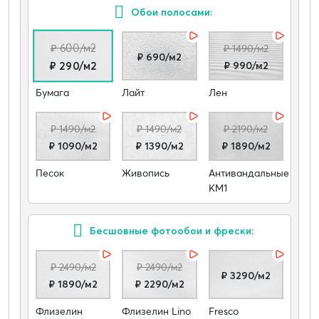
Обои полосами:
₽ 600/м2
₽ 1490/м2
₽ 690/м2
₽ 990/м2
₽ 290/м2
Бумага
Лайт
Лен
₽ 1490/м2
₽ 1490/м2
₽ 2190/м2
₽ 1090/м2
₽ 1390/м2
₽ 1890/м2
Песок
Живопись
Антивандальные
КМ1
Бесшовные фотообои и фрески:
₽ 2490/м2
₽ 2490/м2
₽ 3290/м2
₽ 1890/м2
₽ 2290/м2
Флизелин
Флизелин Lino
Fresco