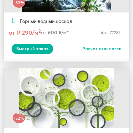
-52%
Горный водный каскад
2
от ₽ 290/м
2
от 600 ₽/м
Арт: 77287
Быстрый заказ
Расчет стоимости
-52%