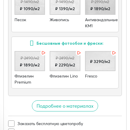
₽ 1490/м2
₽ 1490/м2
₽ 2190/м2
₽ 1090/м2
₽ 1390/м2
₽ 1890/м2
Песок
Живопись
Антивандальные
КМ1
Бесшовные фотообои и фрески:
₽ 2490/м2
₽ 2490/м2
₽ 3290/м2
₽ 1890/м2
₽ 2290/м2
Флизелин
Флизелин Lino
Fresco
Premium
Подробнее о материалах
Заказать бесплатную цветопробу