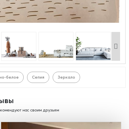
но-белое
Сепия
Зеркало
ывы
комендуют нас своим друзьям