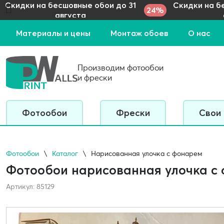
Скидки на бесшовные обои до 31
Скидки на б
24%
августа
Материалы и цены
Монтаж обоев
О нас
Производим фотообои
и фрески
Фотообои
Фрески
Свои
Фотообои
Каталог
Нарисованная улочка с фонарем
Фотообои нарисованная улочка с
Артикул: 85129