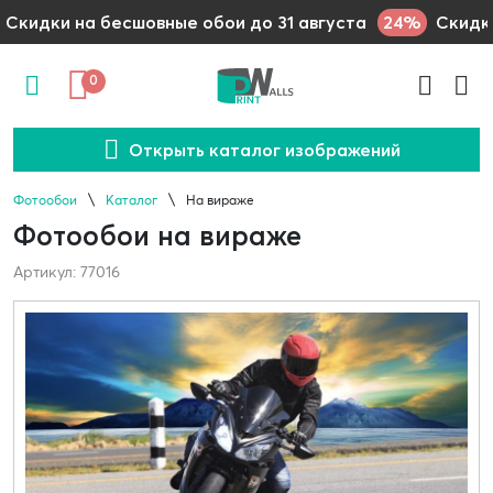
24%
Скидки на бесшовные обои до 31 августа
Скидки
0
Открыть каталог изображений
Фотообои
Каталог
На вираже
Фотообои на вираже
Артикул: 77016