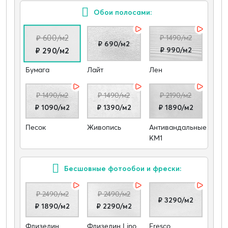
Обои полосами:
₽ 600/м2
₽ 1490/м2
₽ 690/м2
₽ 990/м2
₽ 290/м2
Бумага
Лайт
Лен
₽ 1490/м2
₽ 1490/м2
₽ 2190/м2
₽ 1090/м2
₽ 1390/м2
₽ 1890/м2
Песок
Живопись
Антивандальные
КМ1
Бесшовные фотообои и фрески:
₽ 2490/м2
₽ 2490/м2
₽ 3290/м2
₽ 1890/м2
₽ 2290/м2
Флизелин
Флизелин Lino
Fresco