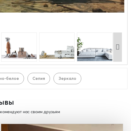
но-белое
Сепия
Зеркало
ывы
комендуют нас своим друзьям