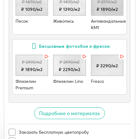
₽ 1490/м2
₽ 1490/м2
₽ 2190/м2
₽ 1090/м2
₽ 1390/м2
₽ 1890/м2
Песок
Живопись
Антивандальные
КМ1
Бесшовные фотообои и фрески:
₽ 2490/м2
₽ 2490/м2
₽ 3290/м2
₽ 1890/м2
₽ 2290/м2
Флизелин
Флизелин Lino
Fresco
Premium
Подробнее о материалах
Заказать бесплатную цветопробу