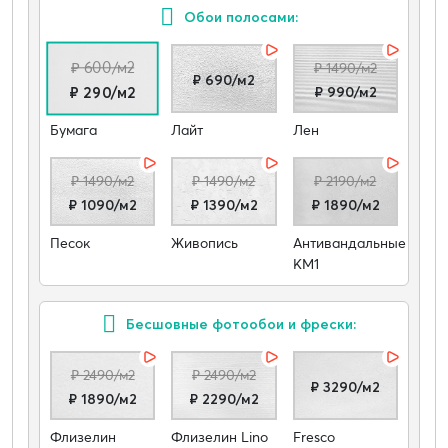
Обои полосами:
₽ 600/м2
₽ 1490/м2
₽ 690/м2
₽ 990/м2
₽ 290/м2
Бумага
Лайт
Лен
₽ 1490/м2
₽ 1490/м2
₽ 2190/м2
₽ 1090/м2
₽ 1390/м2
₽ 1890/м2
Песок
Живопись
Антивандальные
КМ1
Бесшовные фотообои и фрески:
₽ 2490/м2
₽ 2490/м2
₽ 3290/м2
₽ 1890/м2
₽ 2290/м2
Флизелин
Флизелин Lino
Fresco