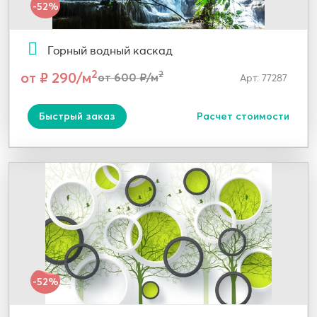
-52%
Горный водный каскад
2
от ₽ 290/м
2
от 600 ₽/м
Арт: 77287
Быстрый заказ
Расчет стоимости
-52%