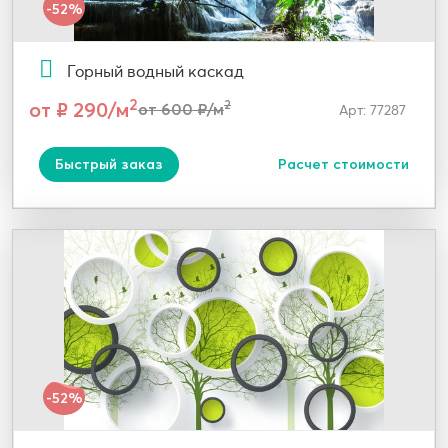
-52%
Горный водный каскад
2
от ₽ 290/м
2
от 600 ₽/м
Арт: 77287
Быстрый заказ
Расчет стоимости
-52%