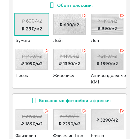
Обои полосами:
₽ 600/м2
₽ 1490/м2
₽ 690/м2
₽ 990/м2
₽ 290/м2
Бумага
Лайт
Лен
₽ 1490/м2
₽ 1490/м2
₽ 2190/м2
₽ 1090/м2
₽ 1390/м2
₽ 1890/м2
Песок
Живопись
Антивандальные
КМ1
Бесшовные фотообои и фрески:
₽ 2490/м2
₽ 2490/м2
₽ 3290/м2
₽ 1890/м2
₽ 2290/м2
Флизелин
Флизелин Lino
Fresco