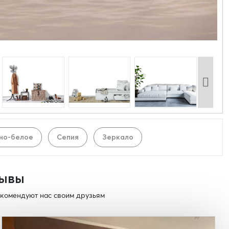
но-белое
Сепия
Зеркало
ывы
комендуют нас своим друзьям