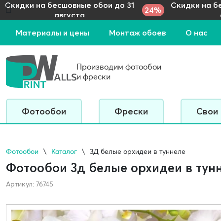
Скидки на бесшовные обои до 31
Скидки на б
24%
августа
Материалы и цены
Монтаж обоев
О нас
Производим фотообои
и фрески
Фотообои
Фрески
Свои
Фотообои
Каталог
3Д белые орхидеи в туннеле
Фотообои 3д белые орхидеи в тун
Артикул: 76745