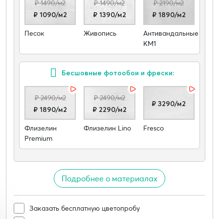
₽ 1490/м2
₽ 1490/м2
₽ 2190/м2
₽ 1090/м2
₽ 1390/м2
₽ 1890/м2
Песок
Живопись
Антивандальные
КМ1
Бесшовные фотообои и фрески:
₽ 2490/м2
₽ 2490/м2
₽ 3290/м2
₽ 1890/м2
₽ 2290/м2
Флизелин
Флизелин Lino
Fresco
Premium
Подробнее о материалах
Заказать бесплатную цветопробу