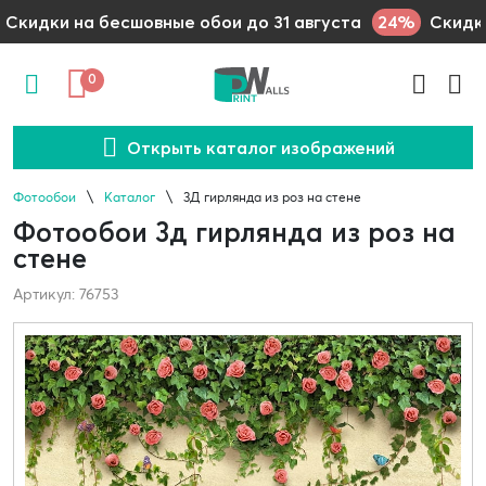
24%
Скидки на бесшовные обои до 31 августа
Скидки
0
Открыть каталог изображений
Фотообои
Каталог
3Д гирлянда из роз на стене
Фотообои 3д гирлянда из роз на
стене
Артикул: 76753