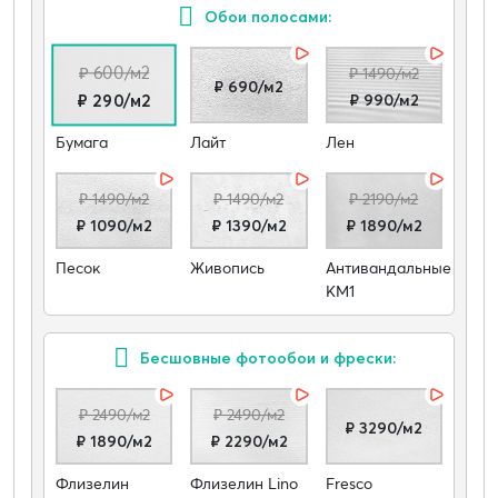
Обои полосами:
₽ 600/м2
₽ 1490/м2
₽ 690/м2
₽ 990/м2
₽ 290/м2
Бумага
Лайт
Лен
₽ 1490/м2
₽ 1490/м2
₽ 2190/м2
₽ 1090/м2
₽ 1390/м2
₽ 1890/м2
Песок
Живопись
Антивандальные
КМ1
Бесшовные фотообои и фрески:
₽ 2490/м2
₽ 2490/м2
₽ 3290/м2
₽ 1890/м2
₽ 2290/м2
Флизелин
Флизелин Lino
Fresco