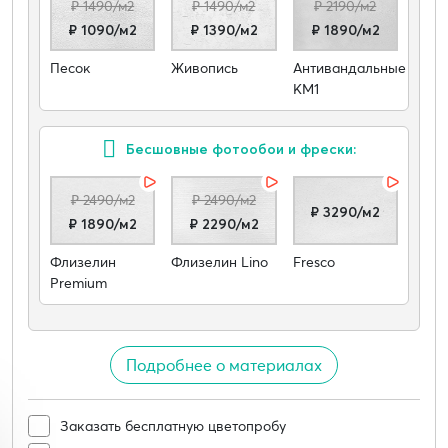
₽ 1490/м2
₽ 1490/м2
₽ 2190/м2
₽ 1090/м2
₽ 1390/м2
₽ 1890/м2
Песок
Живопись
Антивандальные
КМ1
Бесшовные фотообои и фрески:
₽ 2490/м2
₽ 2490/м2
₽ 3290/м2
₽ 1890/м2
₽ 2290/м2
Флизелин
Флизелин Lino
Fresco
Premium
Подробнее о материалах
Заказать бесплатную цветопробу