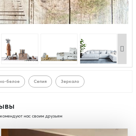
но-белое
Сепия
Зеркало
ывы
комендуют нас своим друзьям