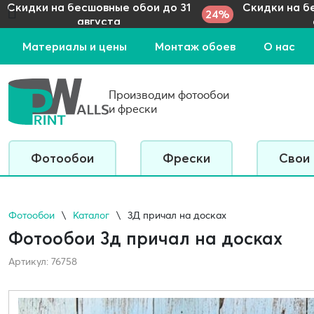
Скидки на бесшовные обои до 31
Скидки на б
24%
августа
Материалы и цены
Монтаж обоев
О нас
Производим фотообои
и фрески
Фотообои
Фрески
Свои
Фотообои
Каталог
3Д причал на досках
Фотообои 3д причал на досках
Артикул: 76758