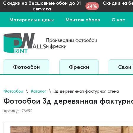
Скидки на бесшовные обои до 31
Скидки на б
24%
августа
Материалы и цены
Монтаж обоев
О нас
Производим фотообои
и фрески
Фотообои
Фрески
Свои
Фотообои
Каталог
3д деревянная фактурная стена
Фотообои 3д деревянная фактурн
Артикул: 76692