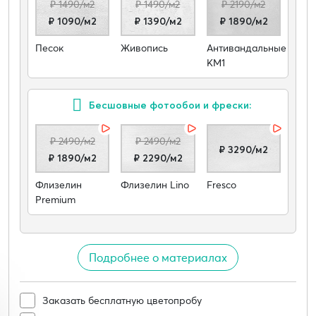
₽ 1490/м2
₽ 1490/м2
₽ 2190/м2
₽ 1090/м2
₽ 1390/м2
₽ 1890/м2
Песок
Живопись
Антивандальные
КМ1
Бесшовные фотообои и фрески:
₽ 2490/м2
₽ 2490/м2
₽ 3290/м2
₽ 1890/м2
₽ 2290/м2
Флизелин
Флизелин Lino
Fresco
Premium
Подробнее о материалах
Заказать бесплатную цветопробу