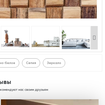
но-белое
Сепия
Зеркало
ывы
комендуют нас своим друзьям