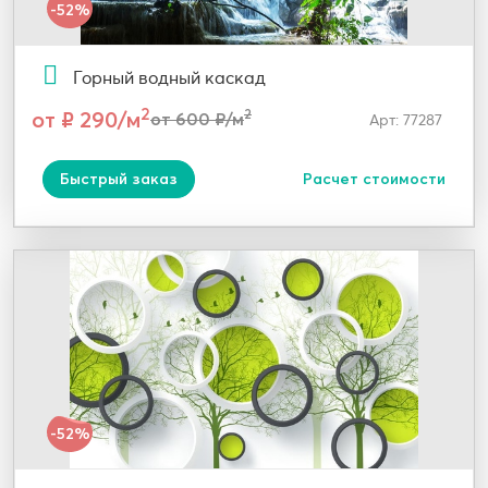
-52%
Горный водный каскад
2
от ₽ 290/м
2
от 600 ₽/м
Арт: 77287
Быстрый заказ
Расчет стоимости
-52%