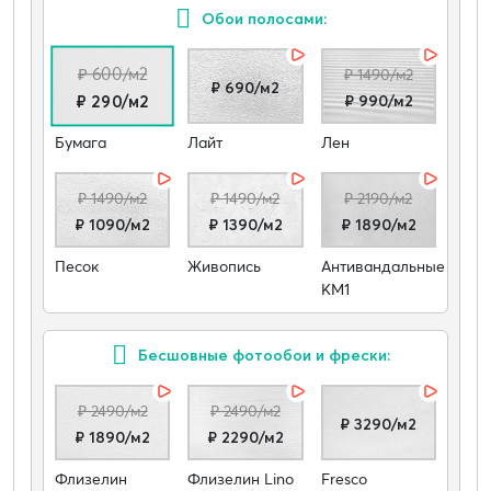
Обои полосами:
₽ 600/м2
₽ 1490/м2
₽ 690/м2
₽ 990/м2
₽ 290/м2
Бумага
Лайт
Лен
₽ 1490/м2
₽ 1490/м2
₽ 2190/м2
₽ 1090/м2
₽ 1390/м2
₽ 1890/м2
Песок
Живопись
Антивандальные
КМ1
Бесшовные фотообои и фрески:
₽ 2490/м2
₽ 2490/м2
₽ 3290/м2
₽ 1890/м2
₽ 2290/м2
Флизелин
Флизелин Lino
Fresco