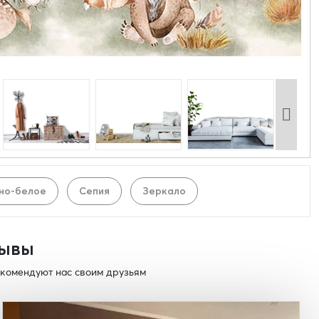
но-белое
Сепия
Зеркало
ывы
комендуют нас своим друзьям