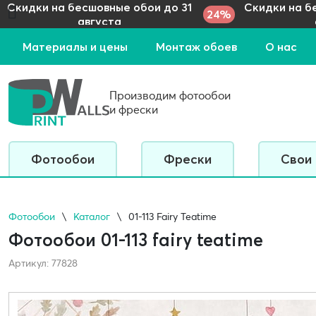
Скидки на бесшовные обои до 31
Скидки на б
24%
августа
Материалы и цены
Монтаж обоев
О нас
Производим фотообои
и фрески
Фотообои
Фрески
Свои
Фотообои
Каталог
01-113 Fairy Teatime
Фотообои 01-113 fairy teatime
Артикул: 77828