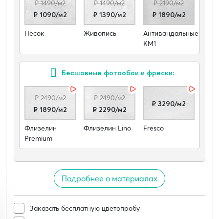
₽ 1490/м2
₽ 1490/м2
₽ 2190/м2
₽ 1090/м2
₽ 1390/м2
₽ 1890/м2
Песок
Живопись
Антивандальные
КМ1
Бесшовные фотообои и фрески:
₽ 2490/м2
₽ 2490/м2
₽ 3290/м2
₽ 1890/м2
₽ 2290/м2
Флизелин
Флизелин Lino
Fresco
Premium
Подробнее о материалах
Заказать бесплатную цветопробу