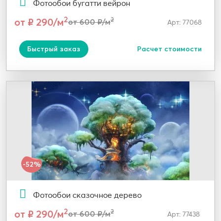
Фотообои бугатти вейрон
2
от ₽ 290/м
2
от 600 ₽/м
Арт: 77068
Быстрый заказ
Расчет стоимости
-52%
Фотообои сказочное дерево
2
от ₽ 290/м
2
от 600 ₽/м
Арт: 77438