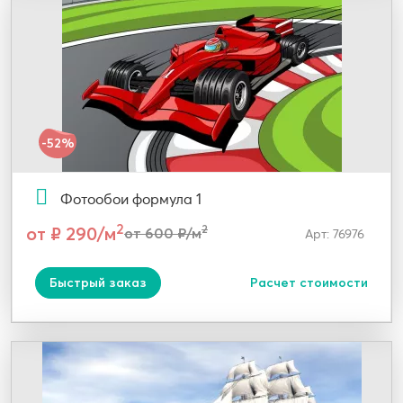
-52%
Фотообои формула 1
2
от ₽ 290/м
2
от 600 ₽/м
Арт: 76976
Быстрый заказ
Расчет стоимости