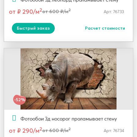
2
от ₽ 290/м
2
от 600 ₽/м
Арт: 76733
Быстрый заказ
Расчет стоимости
-52%
Фотообои 3д носорог проламывает стену
2
от ₽ 290/м
2
от 600 ₽/м
Арт: 76734