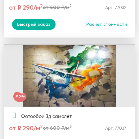
2
от ₽ 290/м
2
от 600 ₽/м
Арт: 77032
Быстрый заказ
Расчет стоимости
-52%
Фотообои 3д самолет
2
от ₽ 290/м
2
от 600 ₽/м
Арт: 77037