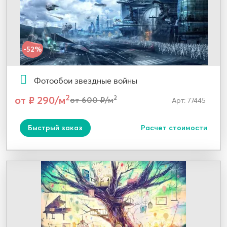
-52%
Фотообои звездные войны
2
от ₽ 290/м
2
от 600 ₽/м
Арт: 77445
Быстрый заказ
Расчет стоимости