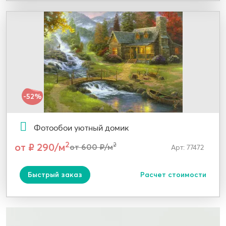
-52%
Фотообои уютный домик
2
от ₽ 290/м
2
от 600 ₽/м
Арт: 77472
Быстрый заказ
Расчет стоимости