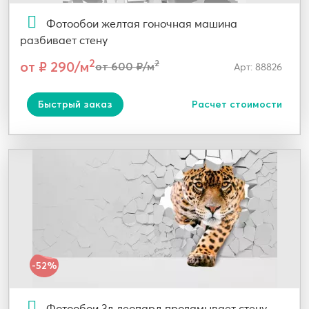
Фотообои желтая гоночная машина
разбивает стену
2
от ₽ 290/м
2
от 600 ₽/м
Арт: 88826
Быстрый заказ
Расчет стоимости
-52%
Фотообои 3д леопард проламывает стену