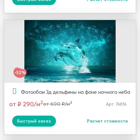
-52%
Фотообои 3д дельфины на фоне ночного неба
2
от ₽ 290/м
2
от 600 ₽/м
Арт: 76816
Быстрый заказ
Расчет стоимости