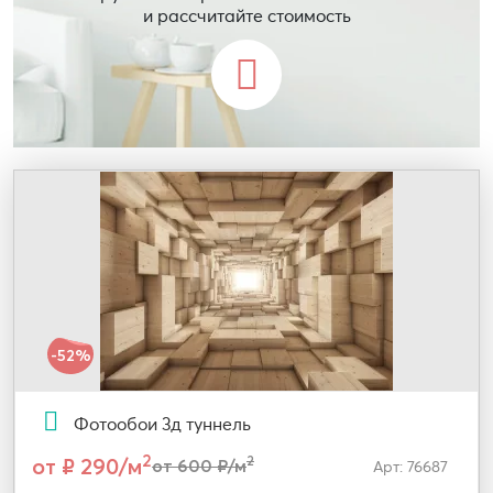
и рассчитайте стоимость
-52%
Фотообои 3д туннель
2
от ₽ 290/м
2
от 600 ₽/м
Арт: 76687