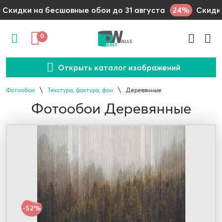
24%
Скидки на бесшовные обои до 31 августа
Скидки
0
Открыть каталог изображений
Фотообои
Текстура, фактура, фон
Деревянные
Фотообои Деревянные
-52%