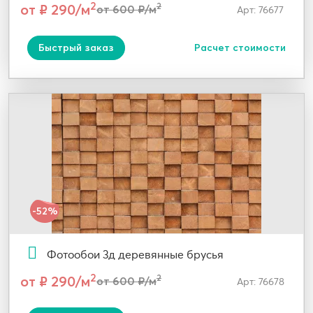
2
от ₽ 290/м
2
от 600 ₽/м
Арт: 76677
Быстрый заказ
Расчет стоимости
-52%
Фотообои 3д деревянные брусья
2
от ₽ 290/м
2
от 600 ₽/м
Арт: 76678