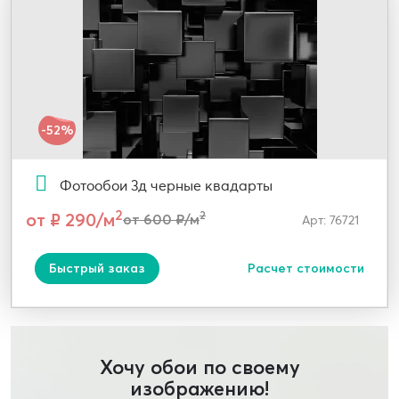
-52%
Фотообои 3д черные квадарты
2
от ₽ 290/м
2
от 600 ₽/м
Арт: 76721
Быстрый заказ
Расчет стоимости
Хочу обои по своему
изображению!