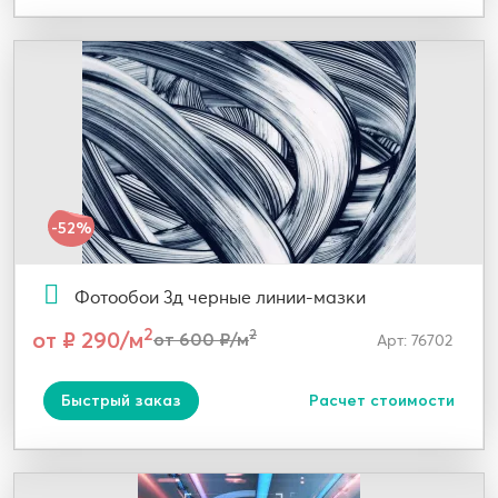
-52%
Фотообои 3д черные линии-мазки
2
от ₽ 290/м
2
от 600 ₽/м
Арт: 76702
Быстрый заказ
Расчет стоимости