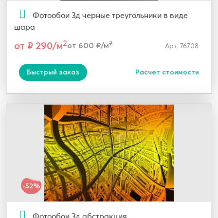
Фотообои 3д черные треугольники в виде
шара
2
от ₽ 290/м
2
от 600 ₽/м
Арт: 76708
Быстрый заказ
Расчет стоимости
-52%
Фотообои 3д абстракция