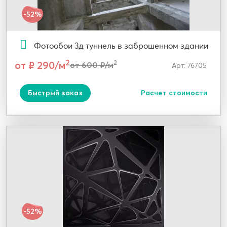
-52%
Фотообои 3д туннель в заброшенном здании
2
от ₽ 290/м
2
от 600 ₽/м
Арт: 76705
Быстрый заказ
Расчет стоимости
-52%