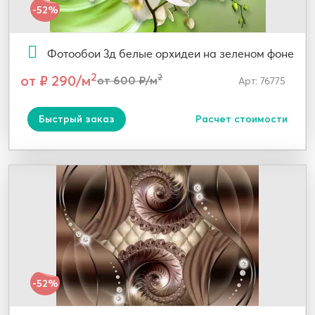
-52%
Фотообои 3д белые орхидеи на зеленом фоне
2
от ₽ 290/м
2
от 600 ₽/м
Арт: 76775
Быстрый заказ
Расчет стоимости
-52%